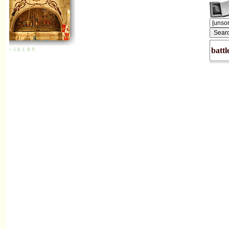
battl
+
S
K
L
R
N